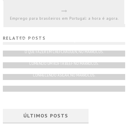
Emprego para brasileiros em Portugal: a hora é agora.
RELATED POSTS
UM ROTEIRO DE 2 DIAS EM MARRAQUEXE, NO MARROCOS.
Rodrigo Silva
Março 24, 2021
O QUE FAZER EM CHEFCHAOUEN, NO MARROCOS.
Rodrigo Silva
Fevereiro 22, 2021
COMENDO UM KOFTA BEEF NO MARROCOS.
Rodrigo Silva
Junho 18, 2021
CONHECENDO ASILAH, NO MARROCOS.
Rodrigo Silva
Julho 12, 2021
ÚLTIMOS POSTS