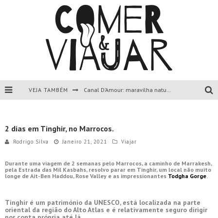
VEJA TAMBÉM
Canal D’Amour: maravilha natural de Corfu, Grécia.
Liapades Beach, Corfu, Grécia.
2 dias em Tinghir, no Marrocos.
Paleokastritsa, Corfu, Grécia.
Rodrigo Silva
Janeiro 21, 2021
Viajar
Todas as dicas sobre a ilha de Corfu, Grécia.
Durante uma viagem de 2 semanas pelo Marrocos, a caminho de Marrakesh,
pela Estrada das Mil Kasbahs, resolvo parar em Tinghir, um local não muito
longe de Ait-Ben Haddou, Rose Valley e as impressionantes
Todgha Gorge
.
Tinghir é um património da UNESCO, está localizada na parte
oriental da região do Alto Atlas e é relativamente seguro dirigir
por conta própria até lá.