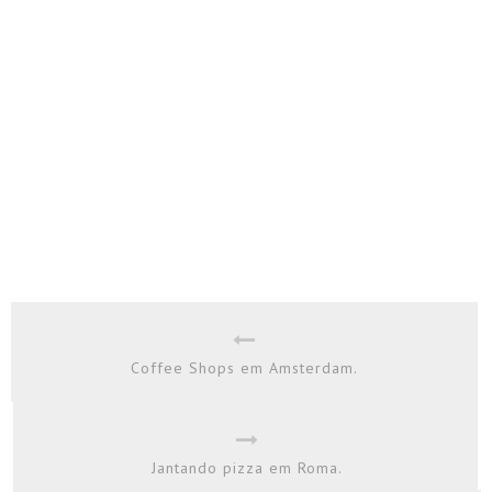
Coffee Shops em Amsterdam.
Jantando pizza em Roma.