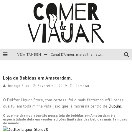
VEJA TAMBÉM
Canal D’Amour: maravilha natural de Corfu, Grécia.
Liapades Beach, Corfu, Grécia.
Loja de Bebidas em Amsterdam.
Paleokastritsa, Corfu, Grécia.
Rodrigo Silva
Fevereiro 1, 2019
Comprar
Todas as dicas sobre a ilha de Corfu, Grécia.
O Delfter Liquor Store, com certeza, foi o mais fantástico off license
que fui em toda minha vida (isso que já morei na centro de
Dublin
).
O que me chamou atenção nessa loja de bebidas em Amsterdam é a
especialidade dela em vender edições limitadas das bebidas mais famosas
do mundo.