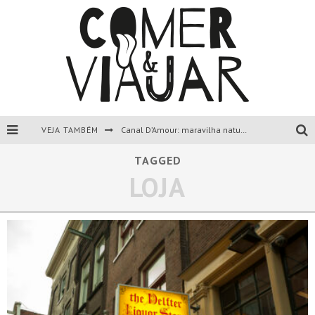
VEJA TAMBÉM
Canal D’Amour: maravilha natural de Corfu, Grécia.
Liapades Beach, Corfu, Grécia.
TAGGED
LOJA
Paleokastritsa, Corfu, Grécia.
Todas as dicas sobre a ilha de Corfu, Grécia.