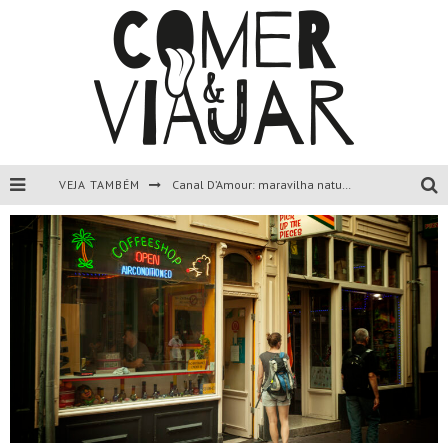
VEJA TAMBÉM
Canal D’Amour: maravilha natural de Corfu, Grécia.
Liapades Beach, Corfu, Grécia.
Paleokastritsa, Corfu, Grécia.
Todas as dicas sobre a ilha de Corfu, Grécia.