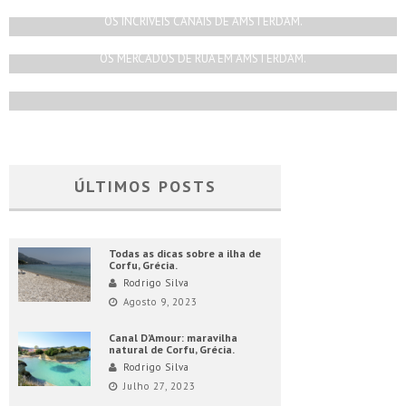
Rodrigo Silva
Maio 30, 2018
OS INCRÍVEIS CANAIS DE AMSTERDAM.
Rodrigo Silva
Março 1, 2020
OS MERCADOS DE RUA EM AMSTERDAM.
Rodrigo Silva
Junho 6, 2019
ÚLTIMOS POSTS
Todas as dicas sobre a ilha de
Corfu, Grécia.
Rodrigo Silva
Agosto 9, 2023
Canal D’Amour: maravilha
natural de Corfu, Grécia.
Rodrigo Silva
Julho 27, 2023