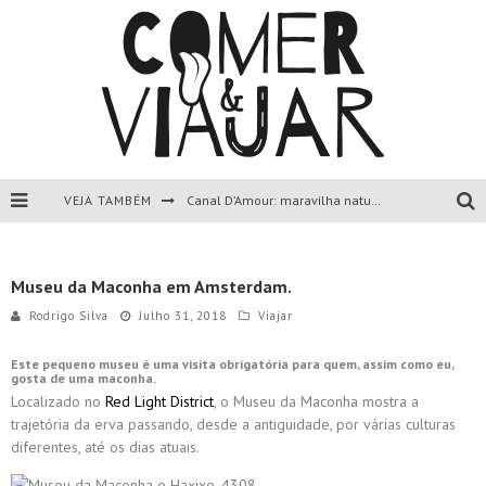
VEJA TAMBÉM
Canal D’Amour: maravilha natural de Corfu, Grécia.
Liapades Beach, Corfu, Grécia.
Museu da Maconha em Amsterdam.
Paleokastritsa, Corfu, Grécia.
Rodrigo Silva
Julho 31, 2018
Viajar
Todas as dicas sobre a ilha de Corfu, Grécia.
Este pequeno museu é uma visita obrigatória para quem, assim como eu,
gosta de uma maconha.
Localizado no
Red Light District
, o Museu da Maconha mostra a
trajetória da erva passando, desde a antiguidade, por várias culturas
diferentes, até os dias atuais.