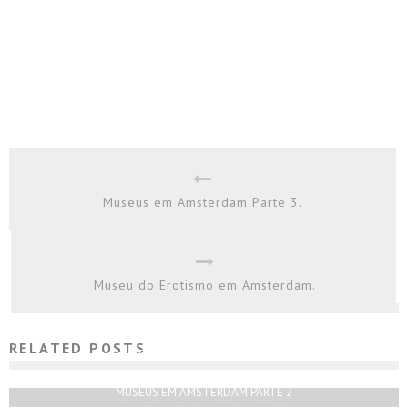
Museus em Amsterdam Parte 3.
Museu do Erotismo em Amsterdam.
RELATED POSTS
MUSEU DO SEXO EM AMSTERDAM.
Rodrigo Silva
Setembro 30, 2018
MUSEUS EM AMSTERDAM PARTE 2