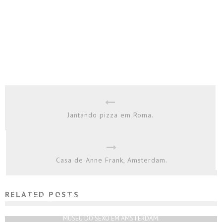
Jantando pizza em Roma.
Casa de Anne Frank, Amsterdam.
RELATED POSTS
CONHEÇA ESSA INCRÍVEL LOJA DE DISCOS EM AMSTERDAM.
Rodrigo Silva
Janeiro 1, 2018
MUSEU DO SEXO EM AMSTERDAM.