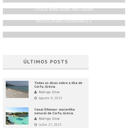
Rodrigo Silva
Setembro 30, 2018
CASA DE ANNE FRANK, AMSTERDAM.
Rodrigo Silva
Maio 5, 2019
MUSEUS EM AMSTERDAM PARTE 3.
Rodrigo Silva
Junho 30, 2018
ÚLTIMOS POSTS
Todas as dicas sobre a ilha de
Corfu, Grécia.
Rodrigo Silva
Agosto 9, 2023
Canal D’Amour: maravilha
natural de Corfu, Grécia.
Rodrigo Silva
Julho 27, 2023