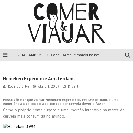
VEJA TAMBÉM
Canal D’Amour: maravilha natural de Corfu, Grécia.
Liapades Beach, Corfu, Grécia.
Heineken Experience Amsterdam.
Paleokastritsa, Corfu, Grécia.
Rodrigo Silva
Abril 4, 2019
Divertir
Todas as dicas sobre a ilha de Corfu, Grécia.
Posso afirmar que visitar Heineken Experience, em Amsterdam, é uma
experiência que todo o apaixonado por cerveja deveria fazer.
Como o próprio nome sugere é uma imersão interativa na marca de
cerveja mais consumida no mundo.