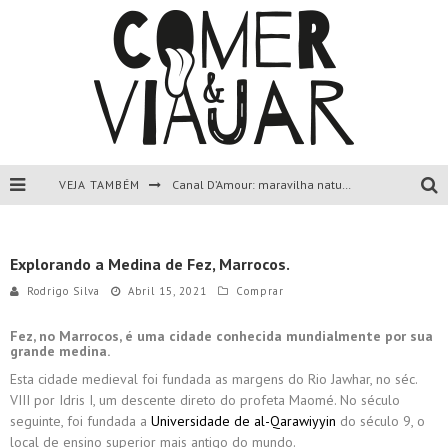
VEJA TAMBÉM
Canal D’Amour: maravilha natural de Corfu, Grécia.
Liapades Beach, Corfu, Grécia.
Explorando a Medina de Fez, Marrocos.
Paleokastritsa, Corfu, Grécia.
Rodrigo Silva
Abril 15, 2021
Comprar
Todas as dicas sobre a ilha de Corfu, Grécia.
Fez, no Marrocos, é uma cidade conhecida mundialmente por sua
grande medina.
Esta cidade medieval foi fundada as margens do Rio Jawhar, no séc.
VIII por Idris I, um descente direto do profeta Maomé. No século
seguinte, foi fundada a
Universidade de al-Qarawiyyin
do século 9, o
local de ensino superior mais antigo do mundo.