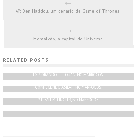
Aït Ben Haddou, um cenário de Game of Thrones.
Montalvão, a capital do Universo.
RELATED POSTS
TODGHA GORGE, NO MARROCOS.
Rodrigo Silva
Fevereiro 12, 2021
EXPLORANDO TETOUAN, NO MARROCOS.
Rodrigo Silva
Agosto 1, 2021
CONHECENDO ASILAH, NO MARROCOS.
Rodrigo Silva
Julho 12, 2021
2 DIAS EM TINGHIR, NO MARROCOS.
Rodrigo Silva
Janeiro 21, 2021