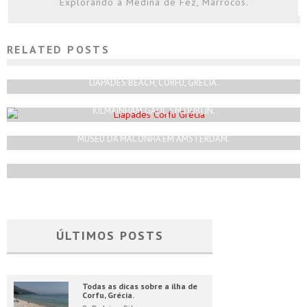
Explorando a Medina de Fez, Marrocos.
RELATED POSTS
TRAPANI, SICÍLIA, ITÁLIA.
Rodrigo Silva
Abril 1, 2020
LIAPADES BEACH, CORFU, GRÉCIA.
Rodrigo Silva
Julho 10, 2023
KILMAINHAM GAOL, EM DUBLIN.
Rodrigo Silva
Abril 16, 2017
MUSEU DA MACONHA EM AMSTERDAM.
Rodrigo Silva
Julho 31, 2018
ÚLTIMOS POSTS
Todas as dicas sobre a ilha de
Corfu, Grécia.