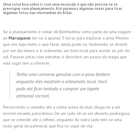
Uma coisa boa sobre ir com uma excursão é que não precisa-se se
preocupar com planejamento. Até paramos algumas vezes para tirar
algumas fotos nas montanhas do Atlas.
Se o planejamento é visitar Ait BenHaddou como parte de uma viagem
ao
Marraquexe
, ter-se-á apenas 3 horas para explorar a área. Mesmo
que não haja muito o que fazer, ainda pode-se, facilmente, se divertir
por um dia inteiro e é realmente, um bom local para assistir ao pôr do
sol. Passear pelas ruas estreitas é descobrir um pouco da magia que
este lugar tem a oferecer.
Tenha uma conversa genuína com o povo berbere
enquanto eles mostram o artesanato local. Você
pode até ficar tentado a comprar um tapete
artesanal incrível.
Percorrendo o caminho até a colina acima do ksar, chega-se a um
incrível mirante panorâmico. De um lado vê-se um deserto pedregoso
que se estende até o infinito, enquanto do outro lado tem-se uma
visão geral do palmeiral, que fica no sopé da vila.