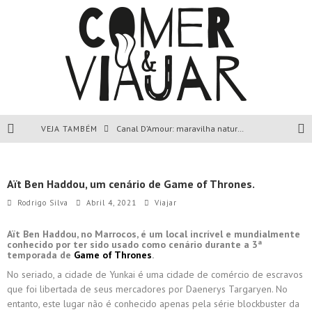
VEJA TAMBÉM
Canal D’Amour: maravilha natural de Corfu, Grécia.
Liapades Beach, Corfu, Grécia.
Aït Ben Haddou, um cenário de Game of Thrones.
Paleokastritsa, Corfu, Grécia.
Rodrigo Silva
Abril 4, 2021
Viajar
Todas as dicas sobre a ilha de Corfu, Grécia.
Aït Ben Haddou, no Marrocos, é um local incrível e mundialmente
conhecido por ter sido usado como cenário durante a 3ª
temporada de
Game of Thrones
.
No seriado, a cidade de Yunkai é uma cidade de comércio de escravos
que foi libertada de seus mercadores por Daenerys Targaryen. No
entanto, este lugar não é conhecido apenas pela série blockbuster da