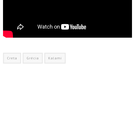
Creta
Grécia
Kalami