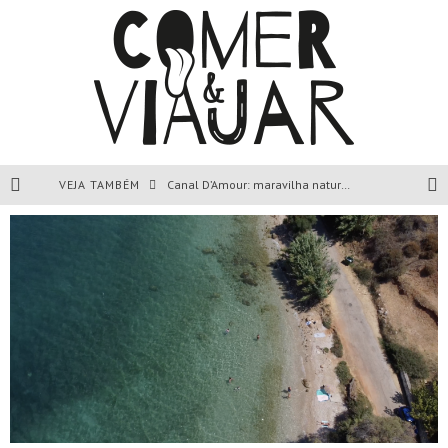
VEJA TAMBÉM
Canal D’Amour: maravilha natural de Corfu, Grécia.
Liapades Beach, Corfu, Grécia.
Paleokastritsa, Corfu, Grécia.
Todas as dicas sobre a ilha de Corfu, Grécia.