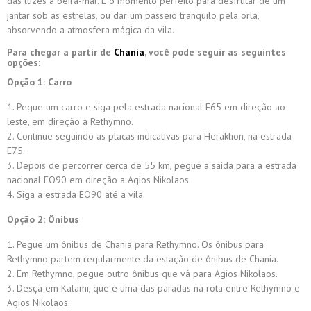
das luzes à beira-mar. É o momento perfeito para desfrutar de um
jantar sob as estrelas, ou dar um passeio tranquilo pela orla,
absorvendo a atmosfera mágica da vila.
Para chegar a partir de
Chania
, você pode seguir as seguintes
opções:
Opção 1: Carro
Pegue um carro e siga pela estrada nacional E65 em direção ao
leste, em direção a Rethymno.
Continue seguindo as placas indicativas para Heraklion, na estrada
E75.
Depois de percorrer cerca de 55 km, pegue a saída para a estrada
nacional EO90 em direção a Agios Nikolaos.
Siga a estrada EO90 até a vila.
Opção 2: Ônibus
Pegue um ônibus de Chania para Rethymno. Os ônibus para
Rethymno partem regularmente da estação de ônibus de Chania.
Em Rethymno, pegue outro ônibus que vá para Agios Nikolaos.
Desça em Kalami, que é uma das paradas na rota entre Rethymno e
Agios Nikolaos.