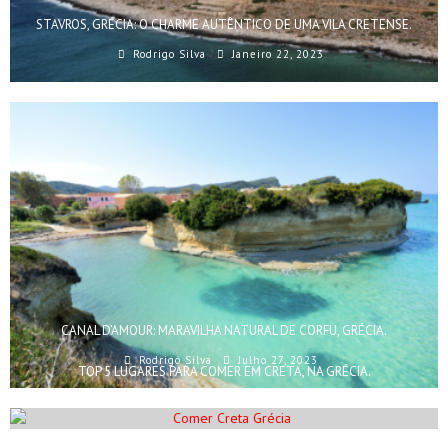
STAVROS, GRÉCIA: O CHARME AUTÊNTICO DE UMA VILA CRETENSE.
Rodrigo Silva
Janeiro 22, 2023
CANAL D’AMOUR: MARAVILHA NATURAL DE CORFU, GRÉCIA.
Rodrigo Silva
Julho 27, 2023
TOP 5 LUGARES PARA COMER EM CRETA, NA GRÉCIA.
Rodrigo Silva
Fevereiro 15, 2023