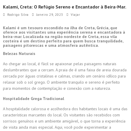
Kalami, Creta: O Refúgio Sereno e Encantador à Beira-Mar.
Rodrigo Silva
Janeiro 29, 2023
Viajar
Kalami é um tesouro escondido na ilha de Creta, Grécia, que
oferece aos visitantes uma experiência serena e encantadora à
beira-mar. Localizada na região nordeste de Creta, essa vila
costeira é um destino perfeito para quem busca tranquilidade,
paisagens pitorescas e uma atmosfera autêntica.
Belezas Naturais
Ao chegar ao local, é fácil se apaixonar pelas paisagens naturais
deslumbrantes que a cercam. A praia de é uma faixa de areia dourada
cercada por águas cristalinas e calmas, criando um cenário idílico para
relaxar sob o sol grego. O ambiente tranquilo e sereno é perfeito
para momentos de contemplação e conexão com a natureza.
Hospitalidade Grega Tradicional
A hospitalidade calorosa e acolhedora dos habitantes locais é uma das
características marcantes do local. Os visitantes são recebidos com
sorrisos genuínos e um ambiente amigável, o que torna a experiência
de visita ainda mais especial. Aqui, você pode experimentar a