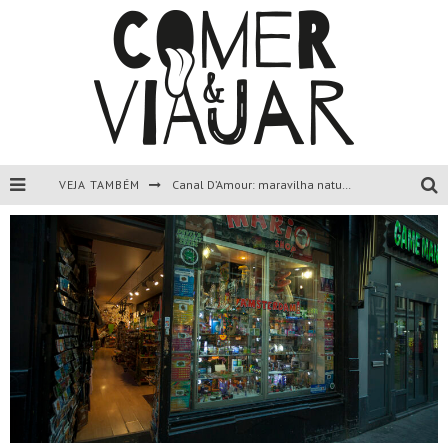
VEJA TAMBÉM
Canal D’Amour: maravilha natural de Corfu, Grécia.
Liapades Beach, Corfu, Grécia.
Paleokastritsa, Corfu, Grécia.
Todas as dicas sobre a ilha de Corfu, Grécia.