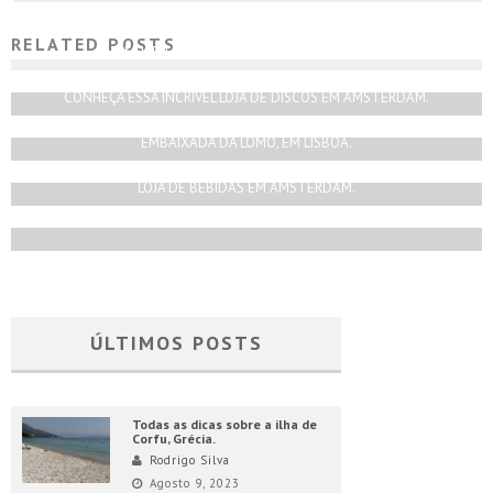
RELATED POSTS
MUSEU DA MACONHA EM AMSTERDAM.
Rodrigo Silva
Julho 31, 2018
CONHEÇA ESSA INCRÍVEL LOJA DE DISCOS EM AMSTERDAM.
Rodrigo Silva
Janeiro 1, 2018
EMBAIXADA DA LOMO, EM LISBOA.
Rodrigo Silva
Dezembro 2, 2017
LOJA DE BEBIDAS EM AMSTERDAM.
Rodrigo Silva
Fevereiro 1, 2019
ÚLTIMOS POSTS
Todas as dicas sobre a ilha de
Corfu, Grécia.
Rodrigo Silva
Agosto 9, 2023