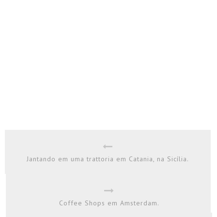
Jantando em uma trattoria em Catania, na Sicília.
Coffee Shops em Amsterdam.