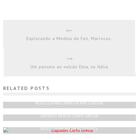
Explorando a Medina de Fez, Marrocos.
Um passeio ao vulcão Etna, na Itália.
RELATED POSTS
O QUE FAZER EM 1 DIA EM AVEIRO?
Rodrigo Silva
Maio 2, 2021
MUSEU DA MACONHA EM AMSTERDAM.
Rodrigo Silva
Julho 31, 2018
LIAPADES BEACH, CORFU, GRÉCIA.
Rodrigo Silva
Julho 10, 2023
NOSSA SENHORA DA BOA MORTE.
Rodrigo Silva
Janeiro 31, 2020