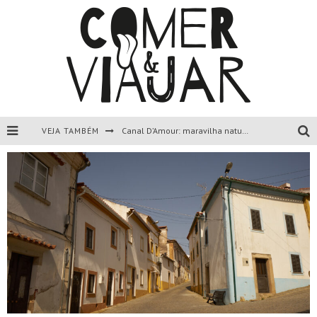
VEJA TAMBÉM
Canal D’Amour: maravilha natural de Corfu, Grécia.
Liapades Beach, Corfu, Grécia.
Paleokastritsa, Corfu, Grécia.
Todas as dicas sobre a ilha de Corfu, Grécia.