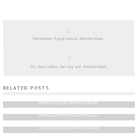
Heineken Experience Amsterdam.
Os mercados de rua em Amsterdam.
RELATED POSTS
HEINEKEN EXPERIENCE AMSTERDAM.
Rodrigo Silva
Abril 4, 2019
MUSEU DO SEXO EM AMSTERDAM.
Rodrigo Silva
Setembro 30, 2018
MUSEUS EM AMSTERDAM PARTE 2
Rodrigo Silva
Maio 30, 2018
LOJA DE BEBIDAS EM AMSTERDAM.
Rodrigo Silva
Fevereiro 1, 2019