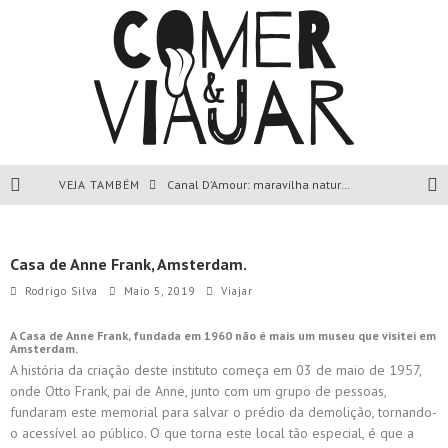
VEJA TAMBÉM
Canal D’Amour: maravilha natural de Corfu, Grécia.
Liapades Beach, Corfu, Grécia.
Casa de Anne Frank, Amsterdam.
Paleokastritsa, Corfu, Grécia.
Rodrigo Silva
Maio 5, 2019
Viajar
Todas as dicas sobre a ilha de Corfu, Grécia.
A Casa de Anne Frank, fundada em 1960 não é mais um museu que visitei em
Amsterdam.
A história da criação deste instituto começa em 03 de maio de 1957,
onde Otto Frank, pai de Anne, junto com um grupo de pessoas,
fundaram este memorial para salvar o prédio da demolição, tornando-
o acessível ao público. O que torna este local tão especial, é que a