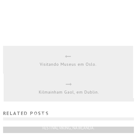
Visitando Museus em Oslo.
Kilmainham Gaol, em Dublin.
RELATED POSTS
SAINT PATRICK’S DAY NA IRLANDA: DIRETO NA FONTE.
Rodrigo Silva
Novembro 14, 2019
FESTIVAL VIKING, NA IRLANDA.
Rodrigo Silva
Junho 29, 2017