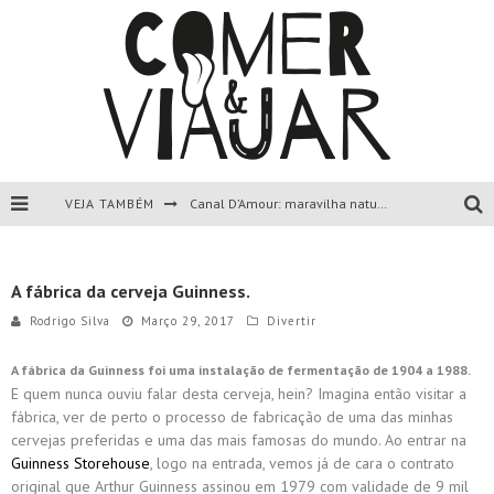
Canal D’Amour: maravilha natural de Corfu, Grécia.
VEJA TAMBÉM
Liapades Beach, Corfu, Grécia.
A fábrica da cerveja Guinness.
Paleokastritsa, Corfu, Grécia.
Rodrigo Silva
Março 29, 2017
Divertir
Todas as dicas sobre a ilha de Corfu, Grécia.
A fábrica da Guinness foi uma instalação de fermentação de 1904 a 1988.
E quem nunca ouviu falar desta cerveja, hein? Imagina então visitar a
fábrica, ver de perto o processo de fabricação de uma das minhas
cervejas preferidas e uma das mais famosas do mundo. Ao entrar na
Guinness Storehouse
, logo na entrada, vemos já de cara o contrato
original que Arthur Guinness assinou em 1979 com validade de 9 mil