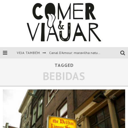
VEJA TAMBÉM
Canal D’Amour: maravilha natural de Corfu, Grécia.
Liapades Beach, Corfu, Grécia.
TAGGED
BEBIDAS
Paleokastritsa, Corfu, Grécia.
Todas as dicas sobre a ilha de Corfu, Grécia.