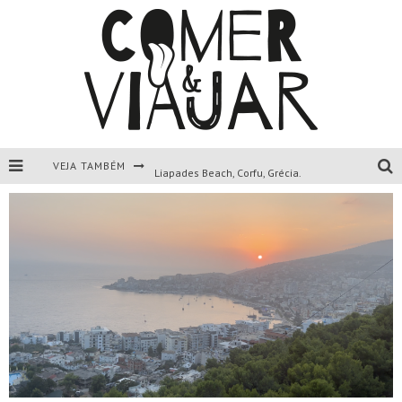
VEJA TAMBÉM
Liapades Beach, Corfu, Grécia.
Paleokastritsa, Corfu, Grécia.
Todas as dicas sobre a ilha de Corfu, Grécia.
Canal D’Amour: maravilha natural de Corfu, Grécia.