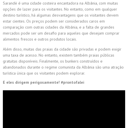
Sarandë é uma cidade costeira encantadora na Albânia, com muitas
opções de lazer para os visitantes. No entanto, como em qualquer
destino turístico, há algumas desvantagens que os visitantes devem
estar cientes. Os preços podem ser considerados caros em
comparação com outras cidades da Albânia, e a falta de grandes
mercados pode ser um desafio para aqueles que desejam comprar
alimentos frescos e outros produtos locais.
Além disso, muitas das praias da cidade são privadas e podem exigir
uma taxa de acesso. No entanto, existem também praias públicas
gratuitas disponíveis. Finalmente, os bunkers construídos e
abandonados durante o regime comunista da Albânia são uma atração
turística única que os visitantes podem explorar.
E eles dirigem perigosamente! #prontofalei