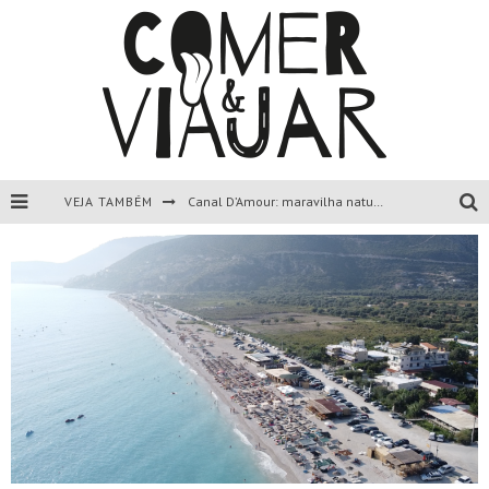
Canal D’Amour: maravilha natural de Corfu, Grécia.
VEJA TAMBÉM
Liapades Beach, Corfu, Grécia.
Paleokastritsa, Corfu, Grécia.
Todas as dicas sobre a ilha de Corfu, Grécia.