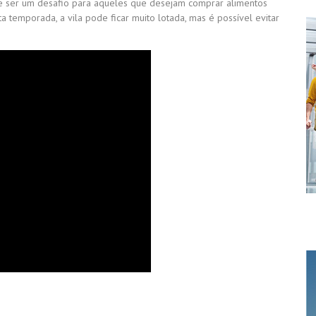
de ser um desafio para aqueles que desejam comprar alimentos
ta temporada, a vila pode ficar muito lotada, mas é possível evitar