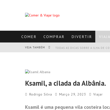
COMER
COMPRAR
DIVERTIR
VIAJ
VEJA TAMBÉM
TODAS AS DICAS SOBRE A ILHA DE CO
CANAL D’AMOUR: MARAVILHA NATURAL
LIAPADES BEACH, CORFU, GRÉCIA.
PALEOKASTRITSA, CORFU, GRÉCIA.
Ksamil, a cilada da Albânia.
Rodrigo Silva
Março 29, 2023
Viajar
Ksamil é uma pequena vila costeira loca