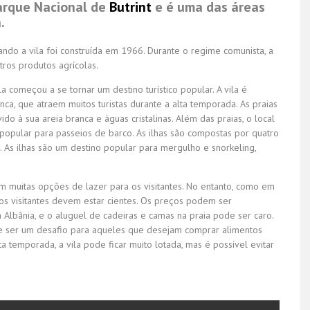
 Parque Nacional de
Butrint
e é uma das áreas
.
ndo a vila foi construída em 1966. Durante o regime comunista, a
ros produtos agrícolas.
 começou a se tornar um destino turístico popular. A vila é
anca, que atraem muitos turistas durante a alta temporada. As praias
do à sua areia branca e águas cristalinas.
Além das praias, o local
 popular para passeios de barco. As ilhas são compostas por quatro
a. As ilhas são um destino popular para mergulho e snorkeling,
com muitas opções de lazer para os visitantes. No entanto, como em
 os visitantes devem estar cientes. Os preços podem ser
lbânia, e o aluguel de cadeiras e camas na praia pode ser caro.
de ser um desafio para aqueles que desejam comprar alimentos
ta temporada, a vila pode ficar muito lotada, mas é possível evitar