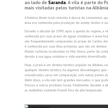
ao lado de
Saranda
. A vila é parte do
mais visitadas pelos turistas na Albânia
A história deste local remonta à época do comunismo, qua
área era conhecida pela produção de azeite, limões e out
Durante a década de 1990, após a queda do regime, a vila
conhecida por suas praias de águas cristalinas e areia br
são frequentemente comparadas às praias do Caribe, devi
é conhecida por suas ilhas próximas, que são um destino
ilhotas rochosas localizadas no Mar Jônico, perto da cost
devido à sua água cristalina e vida marinha diversificada.
Hoje, a praia é um destino turístico popular na Albânia, 
qualquer destino turístico, há algumas desvantagens que
considerados caros em comparação com outras partes da A
Além disso, a vila não tem grandes mercados, o que po
frescos e outros produtos locais. Finalmente, durante a al
as multidões visitando Ksamil fora da alta temporada.