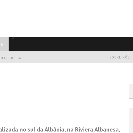
AR
SOBRE NÓS
RFU, GRÉCIA.
 DE CORFU, GRÉCIA.
lizada no sul da Albânia, na Riviera Albanesa,