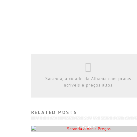
Saranda, a cidade da Albania com praias
incríveis e preços altos.
SARANDA, A CIDADE DA ALBANIA COM PRAIAS
RELATED POSTS
INCRÍVEIS E PREÇOS ALTOS.
JALË BEACH, UMA DAS PRAIAS MAIS BONITAS D
Rodrigo Silva
Março 20, 2023
ALBÂNIA.
Rodrigo Silva
Abril 25, 2023