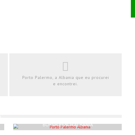
Porto Palermo, a Albania que eu procurei
e encontrei.
PORTO PALERMO, A ALBANIA QUE EU PROCUREI
E ENCONTREI.
A
Rodrigo Silva
Abril 8, 2023
BORSH BEACH ALBANIA
Rodrigo Silva
Abril 15, 2023