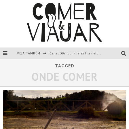
VEJA TAMBÉM
Canal D’Amour: maravilha natural de Corfu, Grécia.
Liapades Beach, Corfu, Grécia.
TAGGED
ONDE COMER
Paleokastritsa, Corfu, Grécia.
Todas as dicas sobre a ilha de Corfu, Grécia.