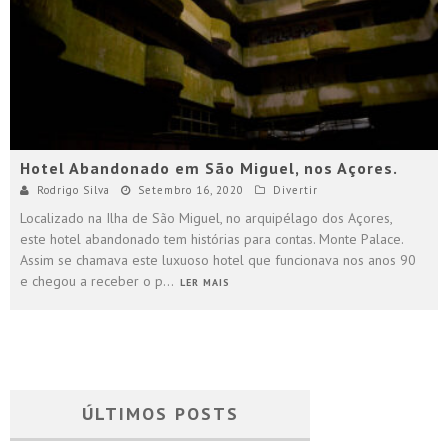
Hotel Abandonado em São Miguel, nos Açores.
Rodrigo Silva
Setembro 16, 2020
Divertir
Localizado na Ilha de São Miguel, no arquipélago dos Açores,
este hotel abandonado tem histórias para contas. Monte Palace.
Assim se chamava este luxuoso hotel que funcionava nos anos 90
e chegou a receber o p
...
LER MAIS
ÚLTIMOS POSTS