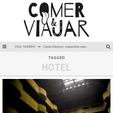
VEJA TAMBÉM
Canal D’Amour: maravilha natural de Corfu, Grécia.
Liapades Beach, Corfu, Grécia.
TAGGED
HOTEL
Paleokastritsa, Corfu, Grécia.
Todas as dicas sobre a ilha de Corfu, Grécia.